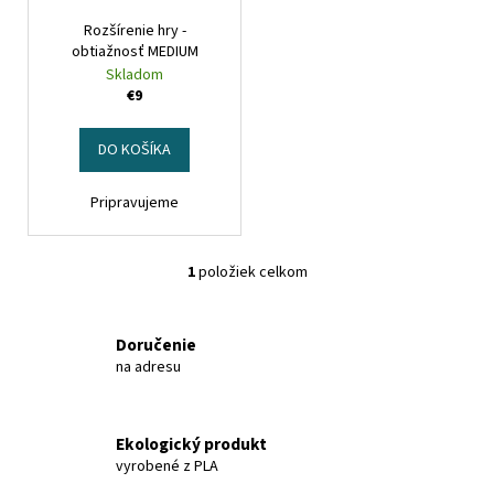
r
t
á
Rozšírenie hry -
o
o
obtiažnosť MEDIUM
j
d
Skladom
v
s
u
€9
ť
k
?
t
DO KOŠÍKA
o
Pripravujeme
v
HĽADAŤ
1
položiek celkom
O
v
l
Doručenie
á
na adresu
d
a
c
Ekologický produkt
i
vyrobené z PLA
e