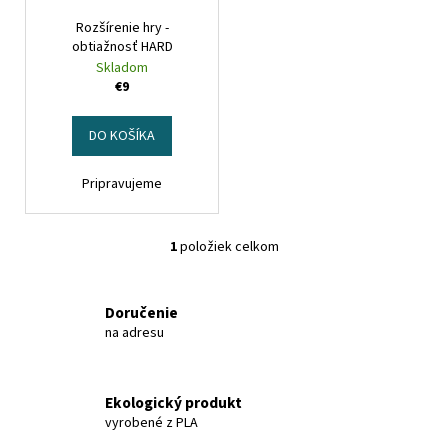
r
t
á
Rozšírenie hry -
o
o
obtiažnosť HARD
j
d
Skladom
v
s
u
€9
ť
k
?
t
DO KOŠÍKA
o
Pripravujeme
v
HĽADAŤ
1
položiek celkom
O
v
l
Doručenie
á
na adresu
d
a
c
Ekologický produkt
i
vyrobené z PLA
e